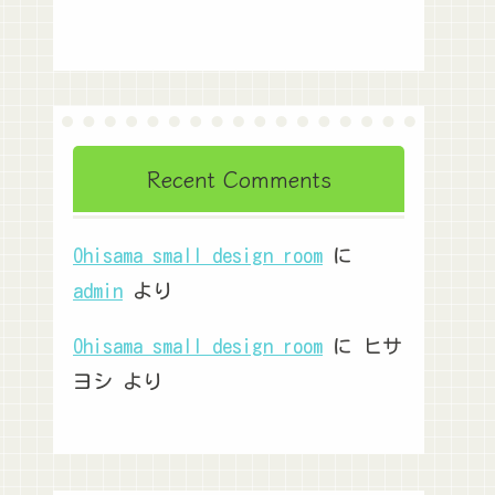
Recent Comments
Ohisama small design room
に
admin
より
Ohisama small design room
に
ヒサ
ヨシ
より