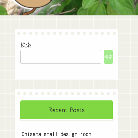
検索
検索
Recent Posts
Ohisama small design room